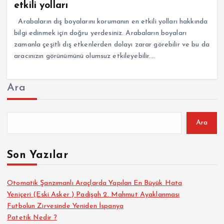
etkili yolları
Arabaların dış boyalarını korumanın en etkili yolları hakkında
bilgi edinmek için doğru yerdesiniz. Arabaların boyaları
zamanla çeşitli dış etkenlerden dolayı zarar görebilir ve bu da
aracınızın görünümünü olumsuz etkileyebilir.…
Ara
Ara
Son Yazılar
Otomatik Şanzımanlı Araçlarda Yapılan En Büyük Hata
Yeniçeri (Eski Asker ) Padişah 2. Mahmut Ayaklanması
Futbolun Zirvesinde Yeniden İspanya
Patetik Nedir ?