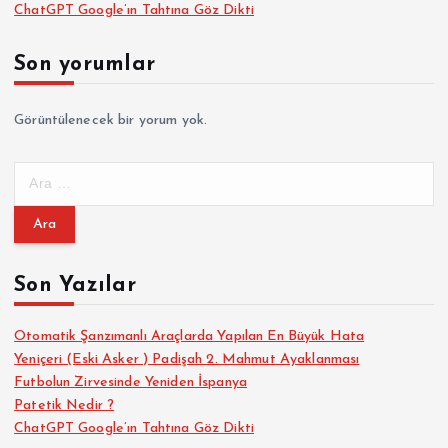
ChatGPT Google’ın Tahtına Göz Dikti
Son yorumlar
Görüntülenecek bir yorum yok.
A
r
a
m
a
Son Yazılar
:
Otomatik Şanzımanlı Araçlarda Yapılan En Büyük Hata
Yeniçeri (Eski Asker ) Padişah 2. Mahmut Ayaklanması
Futbolun Zirvesinde Yeniden İspanya
Patetik Nedir ?
ChatGPT Google’ın Tahtına Göz Dikti