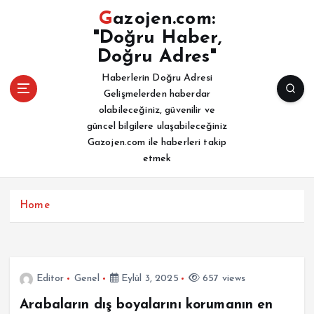
İ
Gazojen.com:
ç
"Doğru Haber,
e
Doğru Adres"
r
i
Haberlerin Doğru Adresi
ğ
Gelişmelerden haberdar
e
olabileceğiniz, güvenilir ve
a
güncel bilgilere ulaşabileceğiniz
t
Gazojen.com ile haberleri takip
l
etmek
a
Home
Editor
Genel
Eylül 3, 2025
657 views
Arabaların dış boyalarını korumanın en