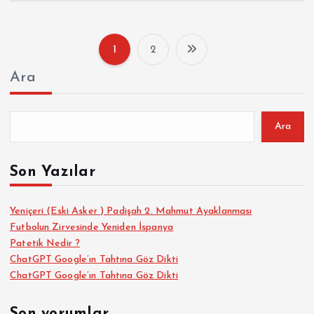
1
2
Y
Ara
a
z
Ara
ı
Son Yazılar
s
Yeniçeri (Eski Asker ) Padişah 2. Mahmut Ayaklanması
Futbolun Zirvesinde Yeniden İspanya
a
Patetik Nedir ?
ChatGPT Google’ın Tahtına Göz Dikti
y
ChatGPT Google’ın Tahtına Göz Dikti
f
Son yorumlar