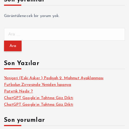
a
Görüntülenecek bir yorum yok.
l
A
a
r
a
m
m
a
Son Yazılar
a
:
s
Yeniçeri (Eski Asker ) Padişah 2. Mahmut Ayaklanması
Futbolun Zirvesinde Yeniden İspanya
Patetik Nedir ?
ı
ChatGPT Google’ın Tahtına Göz Dikti
ChatGPT Google’ın Tahtına Göz Dikti
Son yorumlar