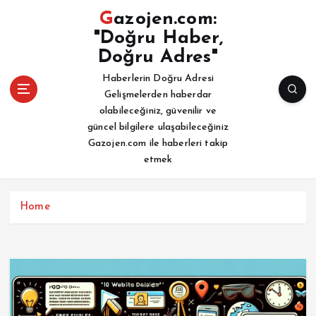
İ
Gazojen.com:
ç
"Doğru Haber,
e
Doğru Adres"
r
i
Haberlerin Doğru Adresi
ğ
Gelişmelerden haberdar
e
olabileceğiniz, güvenilir ve
a
güncel bilgilere ulaşabileceğiniz
t
Gazojen.com ile haberleri takip
l
etmek
a
Home