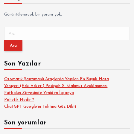
Görüntülenecek bir yorum yok.
A
r
a
m
a
Son Yazılar
:
Otomatik Şanzımanlı Araçlarda Yapılan En Büyük Hata
Yeniçeri (Eski Asker ) Padişah 2. Mahmut Ayaklanması
Futbolun Zirvesinde Yeniden İspanya
Patetik Nedir ?
ChatGPT Google’ın Tahtına Göz Dikti
Son yorumlar