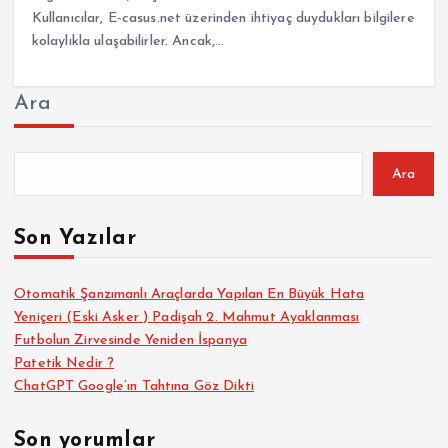
Kullanıcılar, E-casus.net üzerinden ihtiyaç duydukları bilgilere
kolaylıkla ulaşabilirler. Ancak,…
Ara
Ara
Son Yazılar
Otomatik Şanzımanlı Araçlarda Yapılan En Büyük Hata
Yeniçeri (Eski Asker ) Padişah 2. Mahmut Ayaklanması
Futbolun Zirvesinde Yeniden İspanya
Patetik Nedir ?
ChatGPT Google’ın Tahtına Göz Dikti
Son yorumlar