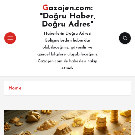
İ
Gazojen.com:
ç
"Doğru Haber,
e
Doğru Adres"
r
i
Haberlerin Doğru Adresi
ğ
Gelişmelerden haberdar
e
olabileceğiniz, güvenilir ve
a
güncel bilgilere ulaşabileceğiniz
t
Gazojen.com ile haberleri takip
l
etmek
a
Home