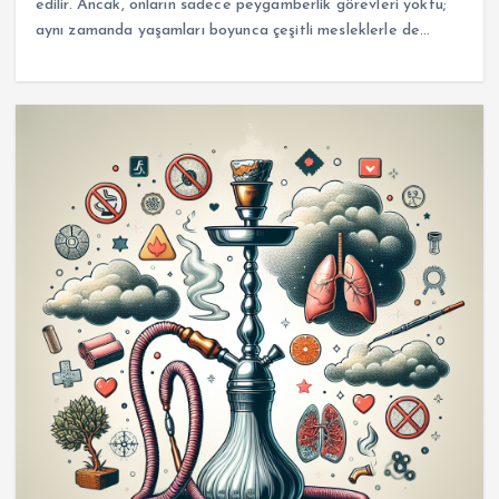
edilir. Ancak, onların sadece peygamberlik görevleri yoktu;
aynı zamanda yaşamları boyunca çeşitli mesleklerle de…