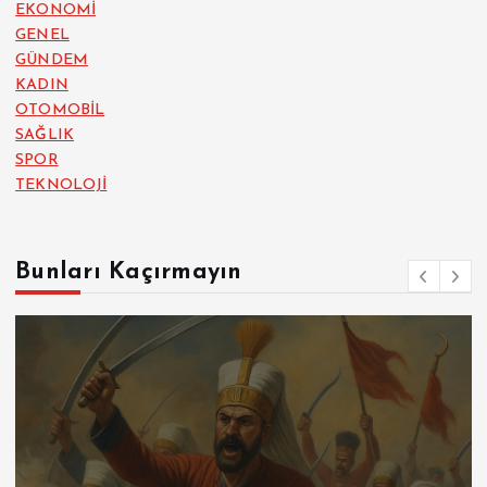
EKONOMİ
GENEL
GÜNDEM
KADIN
OTOMOBİL
SAĞLIK
SPOR
TEKNOLOJİ
Bunları Kaçırmayın