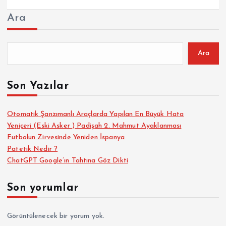
Ara
Ara
Son Yazılar
Otomatik Şanzımanlı Araçlarda Yapılan En Büyük Hata
Yeniçeri (Eski Asker ) Padişah 2. Mahmut Ayaklanması
Futbolun Zirvesinde Yeniden İspanya
Patetik Nedir ?
ChatGPT Google’ın Tahtına Göz Dikti
Son yorumlar
Görüntülenecek bir yorum yok.