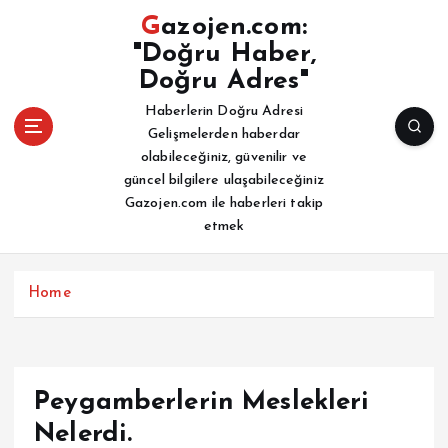
İ
Gazojen.com:
ç
"Doğru Haber,
e
Doğru Adres"
r
i
Haberlerin Doğru Adresi
ğ
Gelişmelerden haberdar
e
olabileceğiniz, güvenilir ve
a
güncel bilgilere ulaşabileceğiniz
t
Gazojen.com ile haberleri takip
l
etmek
a
Home
Peygamberlerin Meslekleri
Nelerdi.