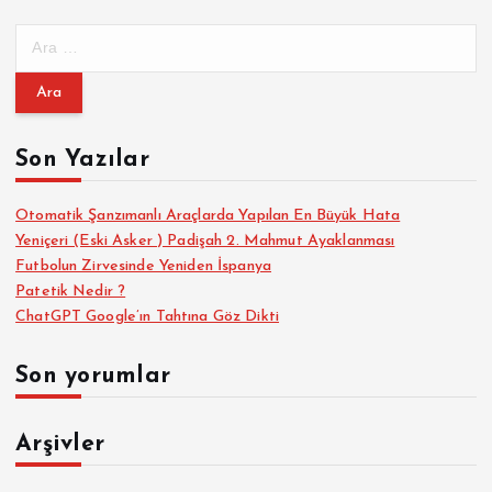
A
r
a
m
a
Son Yazılar
:
Otomatik Şanzımanlı Araçlarda Yapılan En Büyük Hata
Yeniçeri (Eski Asker ) Padişah 2. Mahmut Ayaklanması
Futbolun Zirvesinde Yeniden İspanya
Patetik Nedir ?
ChatGPT Google’ın Tahtına Göz Dikti
Son yorumlar
Arşivler