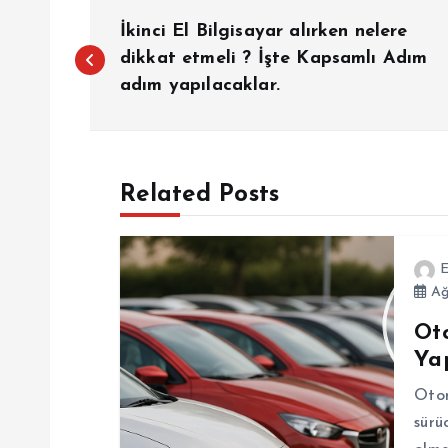
Y
İkinci El Bilgisayar alırken nelere
a
dikkat etmeli ? İşte Kapsamlı Adım
adım yapılacaklar.
z
ı
Related Posts
g
E
e
Ağ
Ot
z
Ya
i
Otom
sürü