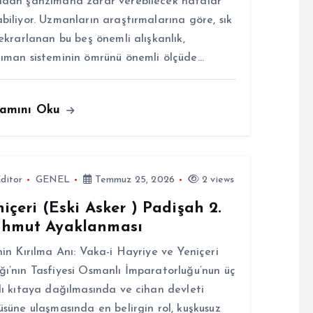
dan şanzımana zarar verebilecek hatalar
biliyor. Uzmanların araştırmalarına göre, sık
tekrarlanan bu beş önemli alışkanlık,
ıman sisteminin ömrünü önemli ölçüde…
amını Oku
ditor
GENEL
Temmuz 25, 2026
2 views
içeri (Eski Asker ) Padişah 2.
hmut Ayaklanması
hin Kırılma Anı: Vaka-i Hayriye ve Yeniçeri
ı’nın Tasfiyesi Osmanlı İmparatorluğu’nun üç
lı kıtaya dağılmasında ve cihan devleti
üsüne ulaşmasında en belirgin rol, kuşkusuz