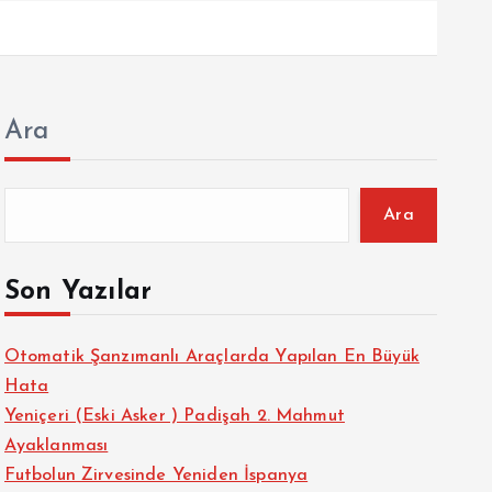
Ara
Ara
Son Yazılar
Otomatik Şanzımanlı Araçlarda Yapılan En Büyük
Hata
Yeniçeri (Eski Asker ) Padişah 2. Mahmut
Ayaklanması
Futbolun Zirvesinde Yeniden İspanya