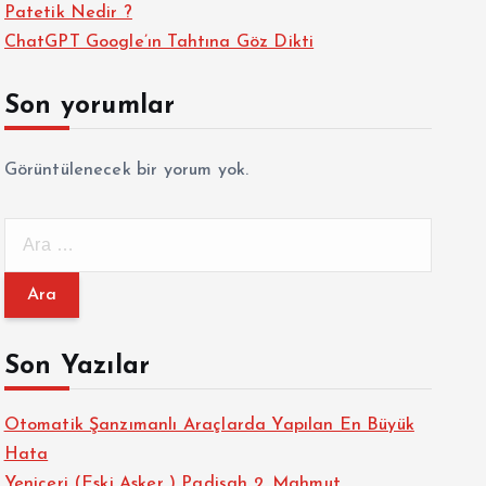
Patetik Nedir ?
ChatGPT Google’ın Tahtına Göz Dikti
Son yorumlar
Görüntülenecek bir yorum yok.
A
r
a
m
a
Son Yazılar
:
Otomatik Şanzımanlı Araçlarda Yapılan En Büyük
Hata
Yeniçeri (Eski Asker ) Padişah 2. Mahmut