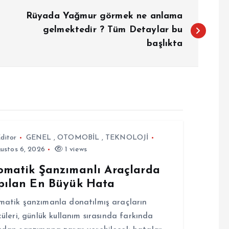
Rüyada Yağmur görmek ne anlama
gelmektedir ? Tüm Detaylar bu
başlıkta
ditor
GENEL
,
OTOMOBİL
,
TEKNOLOJİ
ustos 6, 2026
1 views
omatik Şanzımanlı Araçlarda
pılan En Büyük Hata
atik şanzımanla donatılmış araçların
cüleri, günlük kullanım sırasında farkında