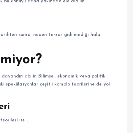
k bu konuyu daha yakından ele alalım.
 tarihten sonra, neden tekrar gidilmediği hala
lmiyor?
dayandırılabilir. Bilimsel, ekonomik veya politik
i spekülasyonlar çeşitli komplo teorilerine de yol
eri
orileri ise …