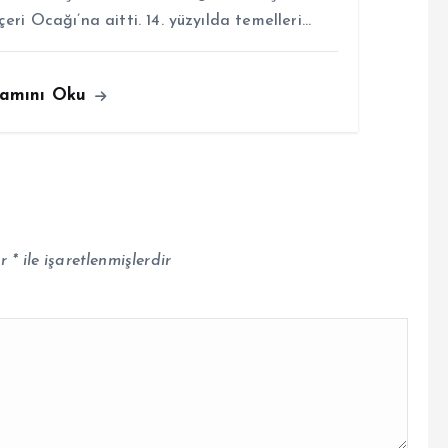
çeri Ocağı’na aitti. 14. yüzyılda temelleri…
amını Oku
ar
*
ile işaretlenmişlerdir