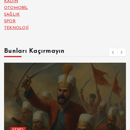
KADIN
OTOMOBİL
SAĞLIK
SPOR
TEKNOLOJİ
Bunları Kaçırmayın
GENEL