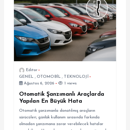
e
z
i
n
m
Editor
GENEL
,
OTOMOBİL
,
TEKNOLOJİ
e
Ağustos 6, 2026
1 views
s
Otomatik Şanzımanlı Araçlarda
Yapılan En Büyük Hata
i
Otomatik şanzımanla donatılmış araçların
sürücüleri, günlük kullanım sırasında farkında
olmadan şanzımana zarar verebilecek hatalar