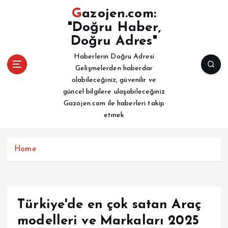
İ
Gazojen.com:
ç
"Doğru Haber,
e
Doğru Adres"
r
i
Haberlerin Doğru Adresi
ğ
Gelişmelerden haberdar
e
olabileceğiniz, güvenilir ve
a
güncel bilgilere ulaşabileceğiniz
t
Gazojen.com ile haberleri takip
l
etmek
a
Home
Türkiye'de en çok satan Araç
modelleri ve Markaları 2025