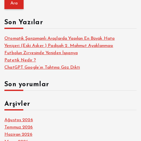
a
m
a
Son Yazılar
:
Otomatik Şanzımanlı Araçlarda Yapılan En Büyük Hata
Yeniçeri (Eski Asker ) Padişah 2. Mahmut Ayaklanması
Futbolun Zirvesinde Yeniden İspanya
Patetik Nedir ?
ChatGPT Google’ın Tahtına Göz Dikti
Son yorumlar
Arşivler
Ağustos 2026
Temmuz 2026
Haziran 2026