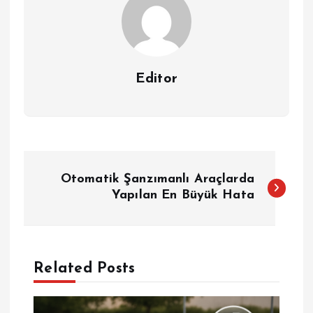
Editor
Y
Otomatik Şanzımanlı Araçlarda
a
Yapılan En Büyük Hata
z
ı
Related Posts
g