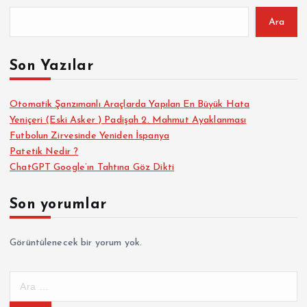
Ara
Son Yazılar
Otomatik Şanzımanlı Araçlarda Yapılan En Büyük Hata
Yeniçeri (Eski Asker ) Padişah 2. Mahmut Ayaklanması
Futbolun Zirvesinde Yeniden İspanya
Patetik Nedir ?
ChatGPT Google’ın Tahtına Göz Dikti
Son yorumlar
Görüntülenecek bir yorum yok.
A
r