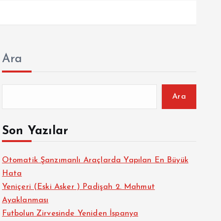
Ara
Ara
Son Yazılar
Otomatik Şanzımanlı Araçlarda Yapılan En Büyük
Hata
Yeniçeri (Eski Asker ) Padişah 2. Mahmut
Ayaklanması
Futbolun Zirvesinde Yeniden İspanya