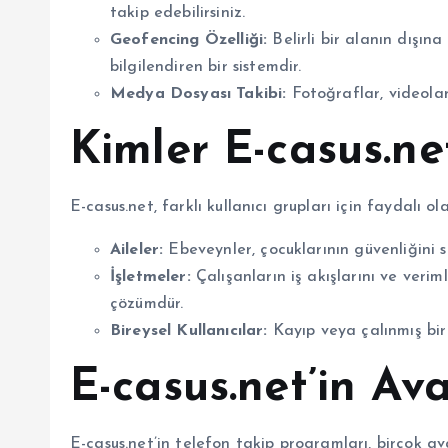
takip edebilirsiniz.
Geofencing Özelliği:
Belirli bir alanın dışına
bilgilendiren bir sistemdir.
Medya Dosyası Takibi:
Fotoğraflar, videolar
Kimler E-casus.ne
E-casus.net, farklı kullanıcı grupları için faydalı olab
Aileler:
Ebeveynler, çocuklarının güvenliğini s
İşletmeler:
Çalışanların iş akışlarını ve veriml
çözümdür.
Bireysel Kullanıcılar:
Kayıp veya çalınmış bir c
E-casus.net’in Ava
E-casus.net’in telefon takip programları, birçok a