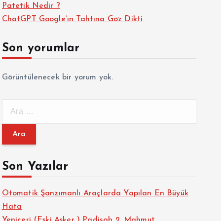
Patetik Nedir ?
ChatGPT Google’ın Tahtına Göz Dikti
Son yorumlar
Görüntülenecek bir yorum yok.
A
r
a
m
a
Son Yazılar
:
Otomatik Şanzımanlı Araçlarda Yapılan En Büyük
Hata
Yeniçeri (Eski Asker ) Padişah 2. Mahmut