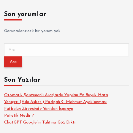
Son yorumlar
Görüntülenecek bir yorum yok.
A
r
a
m
a
Son Yazılar
:
Otomatik Şanzımanlı Araçlarda Yapılan En Büyük Hata
Yeniçeri (Eski Asker ) Padişah 2. Mahmut Ayaklanması
Futbolun Zirvesinde Yeniden İspanya
Patetik Nedir ?
ChatGPT Google’ın Tahtına Göz Dikti