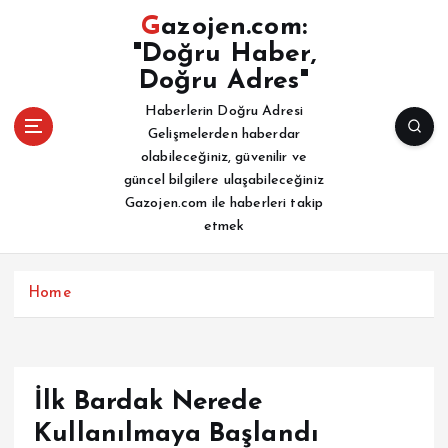
İ
Gazojen.com:
ç
"Doğru Haber,
e
Doğru Adres"
r
i
Haberlerin Doğru Adresi
ğ
Gelişmelerden haberdar
e
olabileceğiniz, güvenilir ve
a
güncel bilgilere ulaşabileceğiniz
t
Gazojen.com ile haberleri takip
l
etmek
a
Home
İlk Bardak Nerede
Kullanılmaya Başlandı