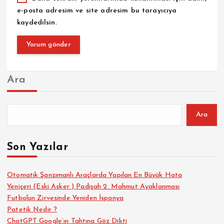
e-posta adresim ve site adresim bu tarayıcıya
kaydedilsin.
Ara
Ara
Son Yazılar
Otomatik Şanzımanlı Araçlarda Yapılan En Büyük Hata
Yeniçeri (Eski Asker ) Padişah 2. Mahmut Ayaklanması
Futbolun Zirvesinde Yeniden İspanya
Patetik Nedir ?
ChatGPT Google’ın Tahtına Göz Dikti