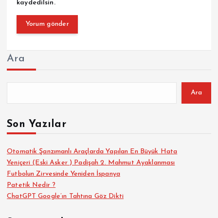
kaydedilsin.
Ara
Ara
Son Yazılar
Otomatik Şanzımanlı Araçlarda Yapılan En Büyük Hata
Yeniçeri (Eski Asker ) Padişah 2. Mahmut Ayaklanması
Futbolun Zirvesinde Yeniden İspanya
Patetik Nedir ?
ChatGPT Google’ın Tahtına Göz Dikti