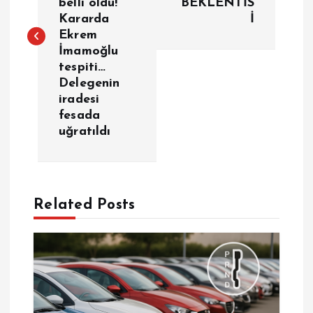
belli oldu!
BEKLENTİS
Kararda
İ
ı
Ekrem
İmamoğlu
g
tespiti…
Delegenin
e
iradesi
fesada
z
uğratıldı
i
n
Related Posts
m
e
s