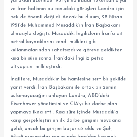
yatakları üzerinde 1951 yılına kadar tekel sahibiydi
ve İran halkının bu konudaki görüşleri Londra için
pek de önemli değildi. Ancak bu durum, 28 Nisan
1951’de Muhammed Musaddık’ın İran Başbakanı
olmasıyla değişti. Musaddık, İngilizlerin İran’a ait
petrol kaynaklarını kendi mülkleri gibi
kullanmalarından rahatsızdı ve göreve geldikten
kısa bir süre sonra, İran’daki İngiliz petrol
altyapısını millileştirdi.
İngiltere, Musaddık’ın bu hamlesine sert bir şekilde
yanıt verdi. İran Başbakanı ile ortak bir zemin
bulamayacağını anlayan Londra, ABD’deki
Eisenhower yönetimini ve CIA’yı bir darbe planı
yapmaya ikna etti. Kısa süre içinde Musaddık’a
karşı gerçekleştirilen ilk darbe girişimi meydana
geldi, ancak bu girişim başarısız oldu ve Şah,