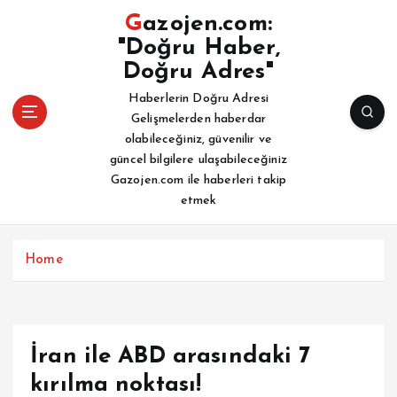
İ
Gazojen.com:
ç
"Doğru Haber,
e
Doğru Adres"
r
i
Haberlerin Doğru Adresi
ğ
Gelişmelerden haberdar
e
olabileceğiniz, güvenilir ve
a
güncel bilgilere ulaşabileceğiniz
t
Gazojen.com ile haberleri takip
l
etmek
a
Home
İran ile ABD arasındaki 7
kırılma noktası!