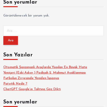
Son yorumlar
Görüntülenecek bir yorum yok.
A
r
a
m
a
Son Yazılar
:
Otomatik Şanzımanlı Araçlarda Yapılan En Büyük Hata
Yeniçeri (Eski Asker ) Padişah 2. Mahmut Ayaklanması
Futbolun Zirvesinde Yeniden İspanya
Patetik Nedir ?
ChatGPT Google’ın Tahtına Göz Dikti
Son yorumlar