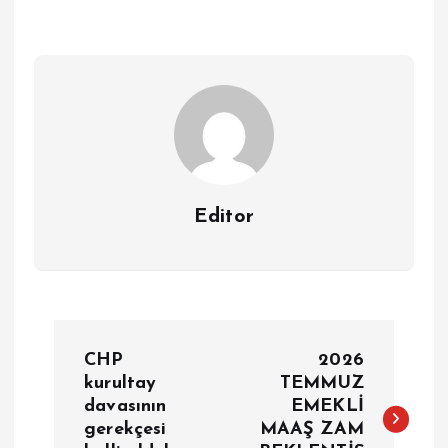
Editor
Y
CHP
2026
a
kurultay
TEMMUZ
davasının
EMEKLİ
gerekçesi
MAAŞ ZAM
z