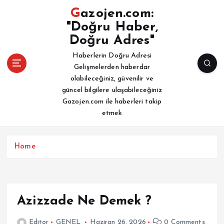
İ
Gazojen.com:
ç
"Doğru Haber,
e
Doğru Adres"
r
i
Haberlerin Doğru Adresi
ğ
Gelişmelerden haberdar
e
olabileceğiniz, güvenilir ve
a
güncel bilgilere ulaşabileceğiniz
t
Gazojen.com ile haberleri takip
l
etmek
a
Home
Azizzade Ne Demek ?
Editor
GENEL
Haziran 26, 2026
0 Comments