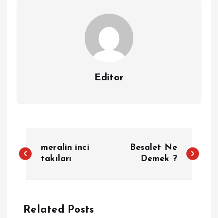
Editor
Y
meralin inci
Besalet Ne
a
takıları
Demek ?
z
ı
Related Posts