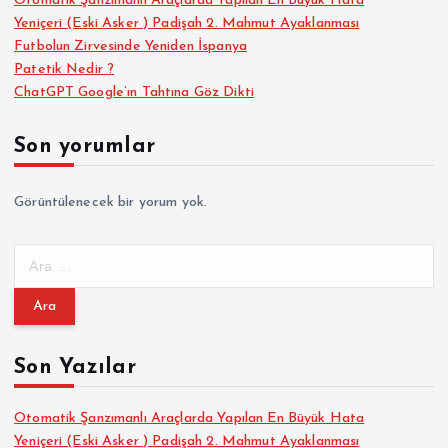
Otomatik Şanzımanlı Araçlarda Yapılan En Büyük Hata
Yeniçeri (Eski Asker ) Padişah 2. Mahmut Ayaklanması
Futbolun Zirvesinde Yeniden İspanya
Patetik Nedir ?
ChatGPT Google’ın Tahtına Göz Dikti
Son yorumlar
Görüntülenecek bir yorum yok.
A
r
a
m
a
Son Yazılar
:
Otomatik Şanzımanlı Araçlarda Yapılan En Büyük Hata
Yeniçeri (Eski Asker ) Padişah 2. Mahmut Ayaklanması