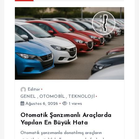
g
e
z
i
n
m
Editor
GENEL
,
OTOMOBİL
,
TEKNOLOJİ
e
Ağustos 6, 2026
1 views
s
Otomatik Şanzımanlı Araçlarda
Yapılan En Büyük Hata
i
Otomatik şanzımanla donatılmış araçların