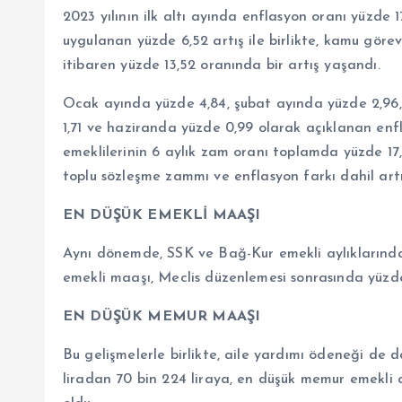
2023 yılının ilk altı ayında enflasyon oranı yüzde
uygulanan yüzde 6,52 artış ile birlikte, kamu göre
itibaren yüzde 13,52 oranında bir artış yaşandı.
Ocak ayında yüzde 4,84, şubat ayında yüzde 2,96,
1,71 ve haziranda yüzde 0,99 olarak açıklanan en
emeklilerinin 6 aylık zam oranı toplamda yüzde 17,
toplu sözleşme zammı ve enflasyon farkı dahil artı
EN DÜŞÜK EMEKLİ MAAŞI
Aynı dönemde, SSK ve Bağ-Kur emekli aylıklarında 
emekli maaşı, Meclis düzenlemesi sonrasında yüzde 1
EN DÜŞÜK MEMUR MAAŞI
Bu gelişmelerle birlikte, aile yardımı ödeneği de
liradan 70 bin 224 liraya, en düşük memur emekli ay