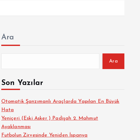
Ara
Ara
Son Yazılar
Otomatik Şanzımanlı Araçlarda Yapılan En Büyük
Hata
Yeniçeri (Eski Asker ) Padişah 2. Mahmut
Ayaklanması
Futbolun Zirvesinde Yeniden İspanya