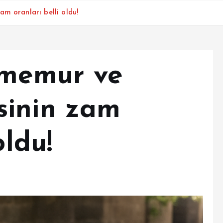
m oranları belli oldu!
 memur ve
sinin zam
oldu!