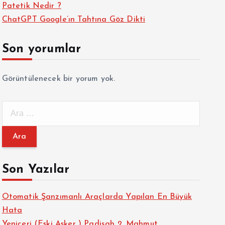
Patetik Nedir ?
ChatGPT Google’ın Tahtına Göz Dikti
Son yorumlar
Görüntülenecek bir yorum yok.
A
r
a
m
a
Son Yazılar
:
Otomatik Şanzımanlı Araçlarda Yapılan En Büyük
Hata
Yeniçeri (Eski Asker ) Padişah 2. Mahmut