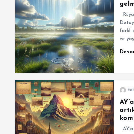
gelm
Rüyad
Detayl
farklı
ve ya
Deva
Edi
AY’a
artı
komp
AY’a e