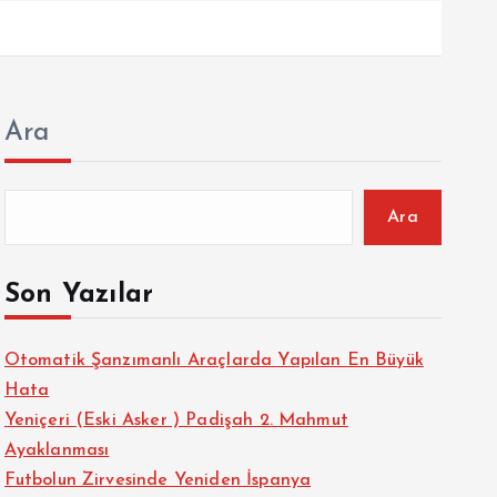
Ara
Ara
Son Yazılar
Otomatik Şanzımanlı Araçlarda Yapılan En Büyük
Hata
Yeniçeri (Eski Asker ) Padişah 2. Mahmut
Ayaklanması
Futbolun Zirvesinde Yeniden İspanya