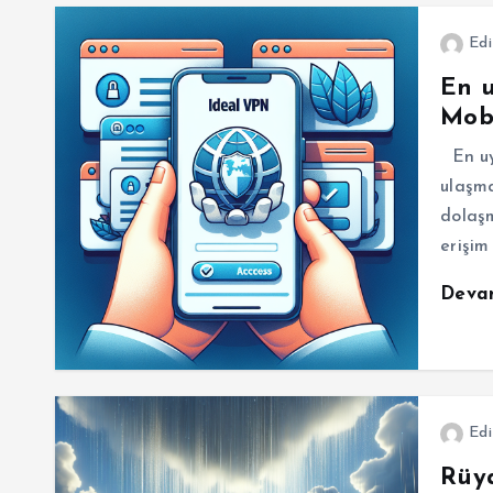
Edi
En u
Mobi
En uy
ulaşma
dolaşm
erişim
Deva
Edi
Rüy