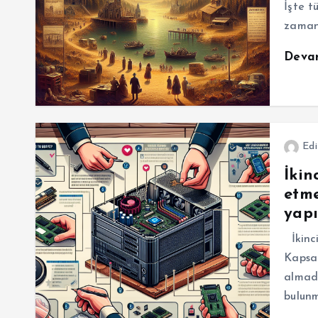
İşte t
zaman 
Deva
Edi
İkin
etme
yapı
İkinci
Kapsam
almad
bulunm