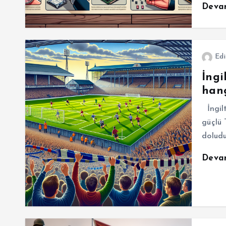
Deva
Edi
İngi
hang
İngilt
güçlü 
doludu
Deva