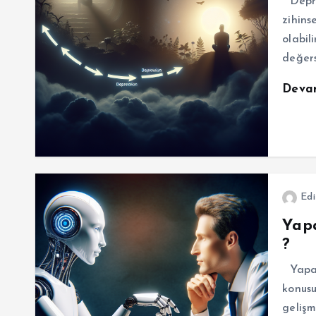
Depre
zihins
olabil
değers
Deva
Edi
Yapa
?
Yapay
konusu
gelişm