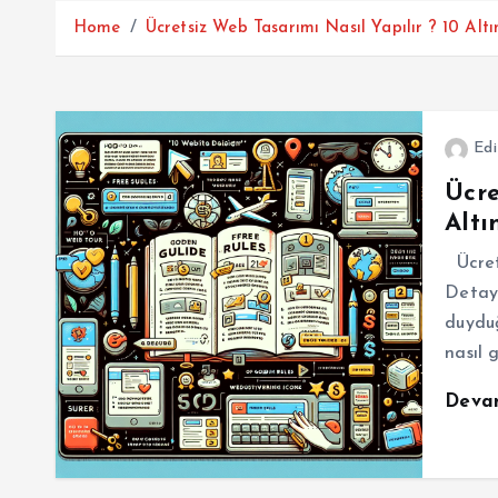
Home
Ücretsiz Web Tasarımı Nasıl Yapılır ? 10 Alt
Edi
Ücre
Altı
Ücrets
Detayl
duyduğ
nasıl 
Deva