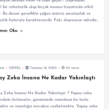
syon aslında nedir ve nasıl geçer? Depresyon,
el bir rahatsızlık olup birçok insanın hayatında etkili
ir. Bu durum genellikle yoğun üzüntü, umutsuzluk ve
izlik hisleriyle karakterizedir. Peki, depresyon aslında…
mını Oku
tor
GENEL
Temmuz 18, 2025
63 views
y Zeka İnsana Ne Kadar Yakınlaştı
 Zeka İnsana Ne Kadar Yakınlaştı ? Yapay zeka
ndaki ilerlemeler, günümüzde inanılmaz bir hızla
ekte ve insanlığın merakını cezbetmekte. Yapay zeka