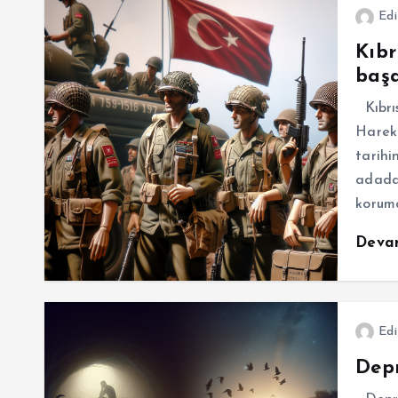
Edi
Kıbr
başa
Kıbrıs
Hareka
tarihi
adada 
korum
Deva
Edi
Depr