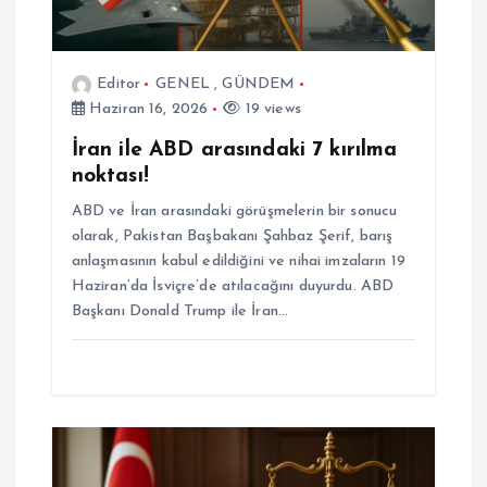
n
m
Editor
GENEL
,
GÜNDEM
Haziran 16, 2026
19 views
e
İran ile ABD arasındaki 7 kırılma
s
noktası!
ABD ve İran arasındaki görüşmelerin bir sonucu
i
olarak, Pakistan Başbakanı Şahbaz Şerif, barış
anlaşmasının kabul edildiğini ve nihai imzaların 19
Haziran’da İsviçre’de atılacağını duyurdu. ABD
Başkanı Donald Trump ile İran…