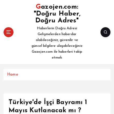
İ
Gazojen.com:
ç
"Doğru Haber,
e
Doğru Adres"
r
i
Haberlerin Doğru Adresi
ğ
Gelişmelerden haberdar
e
olabileceğiniz, güvenilir ve
a
güncel bilgilere ulaşabileceğiniz
t
Gazojen.com ile haberleri takip
l
etmek
a
Home
Türkiye'de İşçi Bayramı 1
Mayıs Kutlanacak mı ?