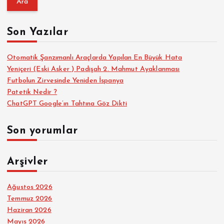
m
a
Son Yazılar
:
Otomatik Şanzımanlı Araçlarda Yapılan En Büyük Hata
Yeniçeri (Eski Asker ) Padişah 2. Mahmut Ayaklanması
Futbolun Zirvesinde Yeniden İspanya
Patetik Nedir ?
ChatGPT Google’ın Tahtına Göz Dikti
Son yorumlar
Arşivler
Ağustos 2026
Temmuz 2026
Haziran 2026
Mayıs 2026