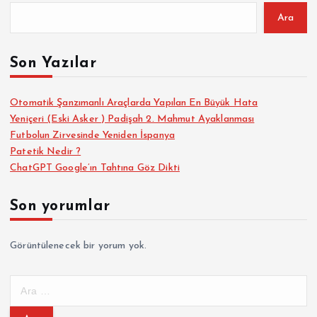
Ara
Son Yazılar
Otomatik Şanzımanlı Araçlarda Yapılan En Büyük Hata
Yeniçeri (Eski Asker ) Padişah 2. Mahmut Ayaklanması
Futbolun Zirvesinde Yeniden İspanya
Patetik Nedir ?
ChatGPT Google’ın Tahtına Göz Dikti
Son yorumlar
Görüntülenecek bir yorum yok.
A
r
a