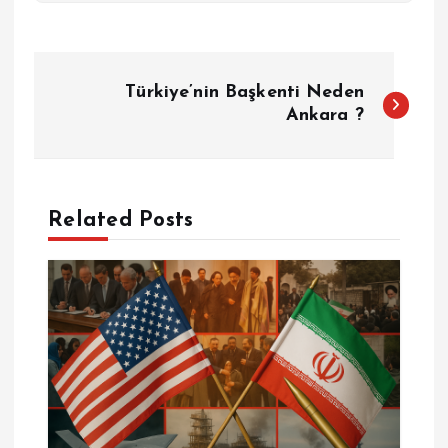
Y
Türkiye’nin Başkenti Neden
a
Ankara ?
z
ı
Related Posts
g
e
z
i