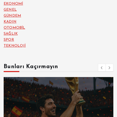
EKONOMİ
GENEL
GÜNDEM
KADIN
OTOMOBİL
SAĞLIK
SPOR
TEKNOLOJİ
Bunları Kaçırmayın