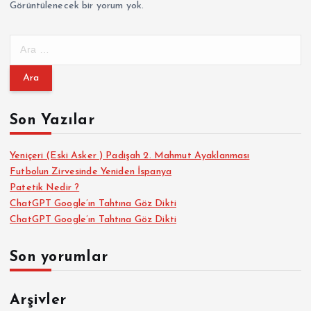
Görüntülenecek bir yorum yok.
A
r
a
m
a
Son Yazılar
:
Yeniçeri (Eski Asker ) Padişah 2. Mahmut Ayaklanması
Futbolun Zirvesinde Yeniden İspanya
Patetik Nedir ?
ChatGPT Google’ın Tahtına Göz Dikti
ChatGPT Google’ın Tahtına Göz Dikti
Son yorumlar
Arşivler