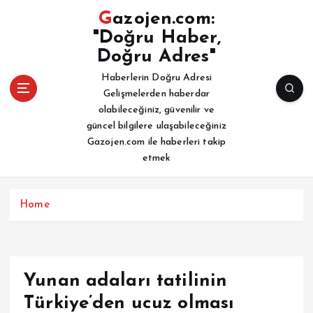
İ
Gazojen.com:
ç
"Doğru Haber,
e
Doğru Adres"
r
i
Haberlerin Doğru Adresi
ğ
Gelişmelerden haberdar
e
olabileceğiniz, güvenilir ve
a
güncel bilgilere ulaşabileceğiniz
t
Gazojen.com ile haberleri takip
l
etmek
a
Home
Yunan adaları tatilinin
Türkiye’den ucuz olması