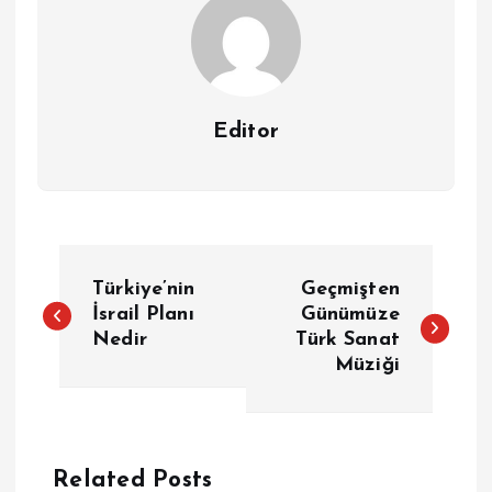
Editor
Y
Türkiye’nin
Geçmişten
a
İsrail Planı
Günümüze
Nedir
Türk Sanat
Müziği
z
ı
g
Related Posts