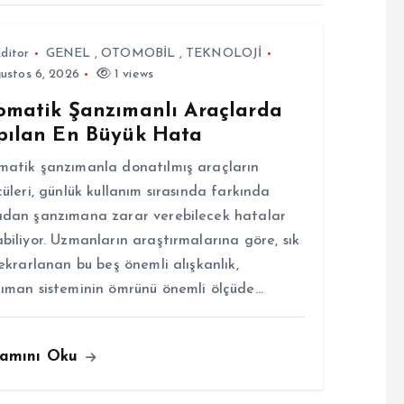
ditor
GENEL
,
OTOMOBİL
,
TEKNOLOJİ
ustos 6, 2026
1 views
omatik Şanzımanlı Araçlarda
pılan En Büyük Hata
atik şanzımanla donatılmış araçların
cüleri, günlük kullanım sırasında farkında
dan şanzımana zarar verebilecek hatalar
biliyor. Uzmanların araştırmalarına göre, sık
tekrarlanan bu beş önemli alışkanlık,
ıman sisteminin ömrünü önemli ölçüde…
amını Oku