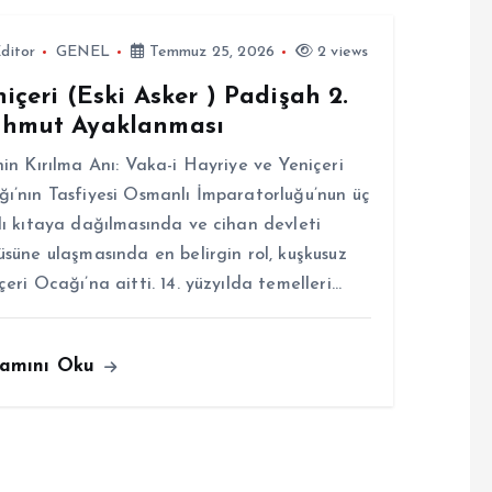
ditor
GENEL
Temmuz 25, 2026
2 views
içeri (Eski Asker ) Padişah 2.
hmut Ayaklanması
hin Kırılma Anı: Vaka-i Hayriye ve Yeniçeri
ı’nın Tasfiyesi Osmanlı İmparatorluğu’nun üç
lı kıtaya dağılmasında ve cihan devleti
üsüne ulaşmasında en belirgin rol, kuşkusuz
çeri Ocağı’na aitti. 14. yüzyılda temelleri…
amını Oku