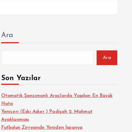
Ara
Ara
Son Yazılar
Otomatik Şanzımanlı Araçlarda Yapılan En Büyük
Hata
Yeniçeri (Eski Asker ) Padişah 2. Mahmut
Ayaklanması
Futbolun Zirvesinde Yeniden İspanya