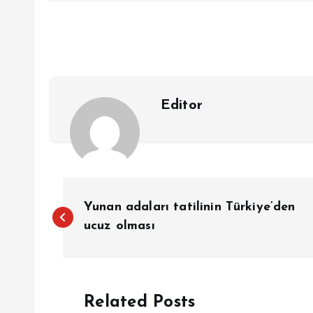
Editor
Y
Yunan adaları tatilinin Türkiye’den
a
ucuz olması
z
Related Posts