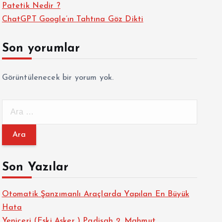
Patetik Nedir ?
ChatGPT Google’ın Tahtına Göz Dikti
Son yorumlar
Görüntülenecek bir yorum yok.
A
r
a
m
a
Son Yazılar
:
Otomatik Şanzımanlı Araçlarda Yapılan En Büyük
Hata
Yeniçeri (Eski Asker ) Padişah 2. Mahmut