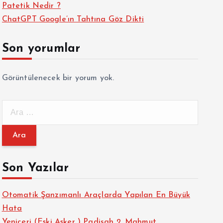
Patetik Nedir ?
ChatGPT Google’ın Tahtına Göz Dikti
Son yorumlar
Görüntülenecek bir yorum yok.
A
r
a
m
a
Son Yazılar
:
Otomatik Şanzımanlı Araçlarda Yapılan En Büyük
Hata
Yeniçeri (Eski Asker ) Padişah 2. Mahmut