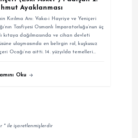
hmut Ayaklanması
hin Kırılma Anı: Vaka-i Hayriye ve Yeniçeri
ı’nın Tasfiyesi Osmanlı İmparatorluğu’nun üç
lı kıtaya dağılmasında ve cihan devleti
üsüne ulaşmasında en belirgin rol, kuşkusuz
çeri Ocağı’na aitti. 14. yüzyılda temelleri…
amını Oku
ar
*
ile işaretlenmişlerdir