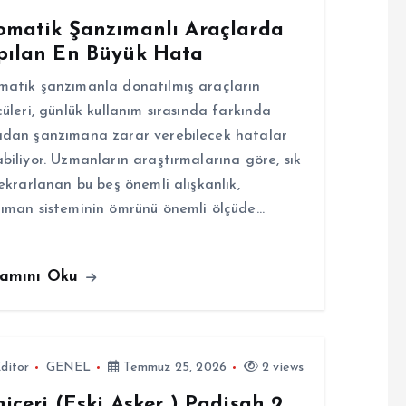
omatik Şanzımanlı Araçlarda
pılan En Büyük Hata
atik şanzımanla donatılmış araçların
cüleri, günlük kullanım sırasında farkında
dan şanzımana zarar verebilecek hatalar
biliyor. Uzmanların araştırmalarına göre, sık
tekrarlanan bu beş önemli alışkanlık,
ıman sisteminin ömrünü önemli ölçüde…
amını Oku
ditor
GENEL
Temmuz 25, 2026
2 views
içeri (Eski Asker ) Padişah 2.