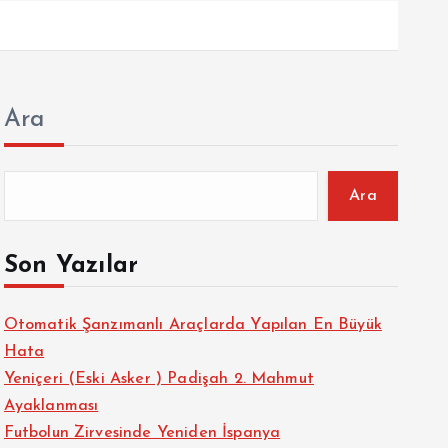
Ara
Ara
Son Yazılar
Otomatik Şanzımanlı Araçlarda Yapılan En Büyük
Hata
Yeniçeri (Eski Asker ) Padişah 2. Mahmut
Ayaklanması
Futbolun Zirvesinde Yeniden İspanya