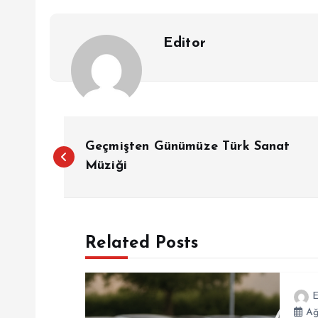
Editor
Y
Geçmişten Günümüze Türk Sanat
a
Müziği
z
Related Posts
ı
g
E
Ağ