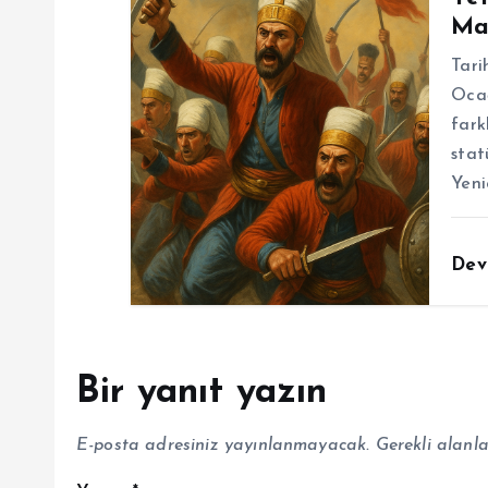
Ma
Tari
Ocağ
fark
stat
Yeni
Dev
Bir yanıt yazın
E-posta adresiniz yayınlanmayacak.
Gerekli alanl