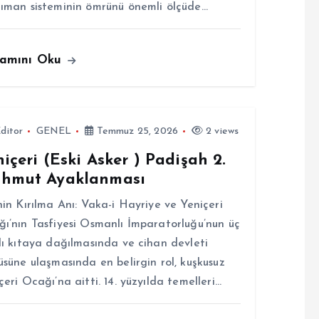
ıman sisteminin ömrünü önemli ölçüde…
amını Oku
ditor
GENEL
Temmuz 25, 2026
2 views
içeri (Eski Asker ) Padişah 2.
hmut Ayaklanması
hin Kırılma Anı: Vaka-i Hayriye ve Yeniçeri
ı’nın Tasfiyesi Osmanlı İmparatorluğu’nun üç
lı kıtaya dağılmasında ve cihan devleti
üsüne ulaşmasında en belirgin rol, kuşkusuz
çeri Ocağı’na aitti. 14. yüzyılda temelleri…