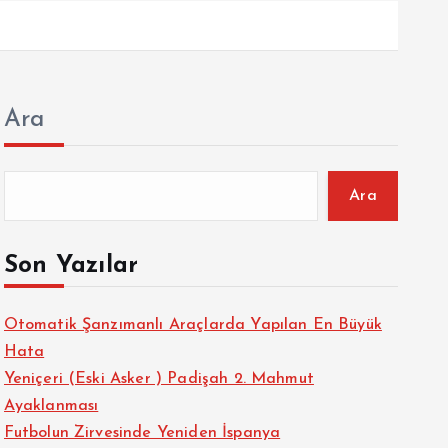
Ara
Ara
Son Yazılar
Otomatik Şanzımanlı Araçlarda Yapılan En Büyük
Hata
Yeniçeri (Eski Asker ) Padişah 2. Mahmut
Ayaklanması
Futbolun Zirvesinde Yeniden İspanya