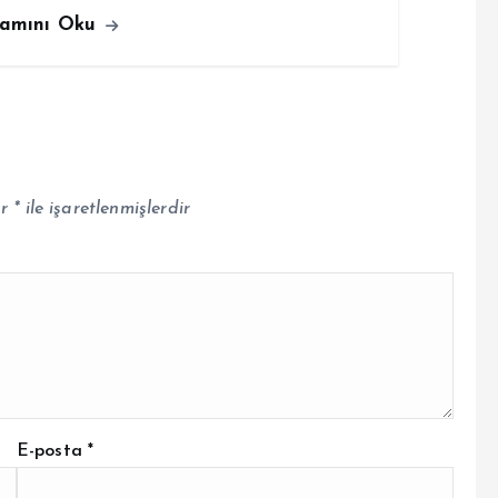
amını Oku
ar
*
ile işaretlenmişlerdir
E-posta
*