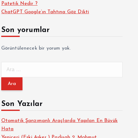
Patetik Nedir ?
ChatGPT Google’ın Tahtına Göz Dikti
Son yorumlar
Görüntülenecek bir yorum yok.
A
r
a
m
a
Son Yazılar
:
Otomatik Şanzımanlı Araçlarda Yapılan En Büyük
Hata
Yeniçeri (Eski Asker ) Padişah 2. Mahmut