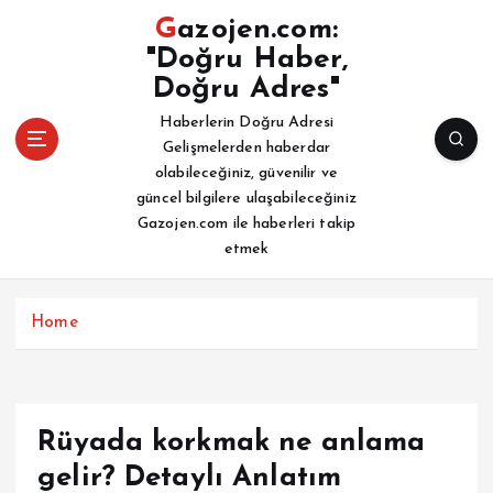
İ
Gazojen.com:
ç
"Doğru Haber,
e
Doğru Adres"
r
i
Haberlerin Doğru Adresi
ğ
Gelişmelerden haberdar
e
olabileceğiniz, güvenilir ve
a
güncel bilgilere ulaşabileceğiniz
t
Gazojen.com ile haberleri takip
l
etmek
a
Home
Rüyada korkmak ne anlama
gelir? Detaylı Anlatım