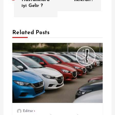
iyi Gelir ?
z
ı
g
Related Posts
e
z
i
n
m
e
Editor