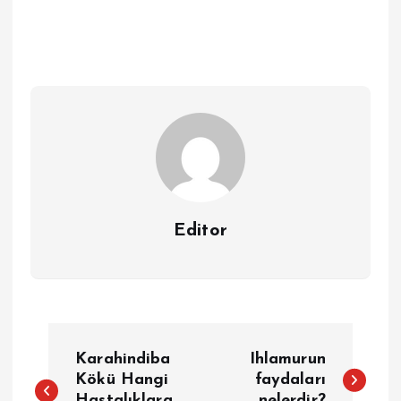
Editor
Y
Karahindiba
Ihlamurun
a
Kökü Hangi
faydaları
Hastalıklara
nelerdir?