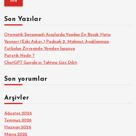
m
a
Son Yazılar
:
Otomatik Şanzımanlı Araçlarda Yapılan En Büyük Hata
Yeniçeri (Eski Asker ) Padişah 2. Mahmut Ayaklanması
Futbolun Zirvesinde Yeniden İspanya
Patetik Nedir ?
ChatGPT Google’ın Tahtına Göz Dikti
Son yorumlar
Arşivler
Ağustos 2026
Temmuz 2026
Haziran 2026
Mayıs 2026