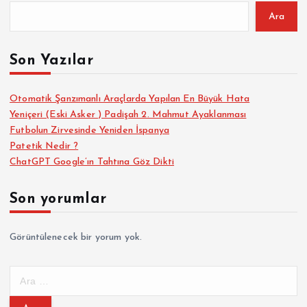
Ara
Son Yazılar
Otomatik Şanzımanlı Araçlarda Yapılan En Büyük Hata
Yeniçeri (Eski Asker ) Padişah 2. Mahmut Ayaklanması
Futbolun Zirvesinde Yeniden İspanya
Patetik Nedir ?
ChatGPT Google’ın Tahtına Göz Dikti
Son yorumlar
Görüntülenecek bir yorum yok.
A
r
a