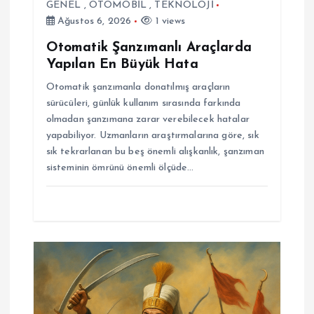
GENEL
,
OTOMOBİL
,
TEKNOLOJİ
s
Ağustos 6, 2026
1 views
i
Otomatik Şanzımanlı Araçlarda
Yapılan En Büyük Hata
Otomatik şanzımanla donatılmış araçların
sürücüleri, günlük kullanım sırasında farkında
olmadan şanzımana zarar verebilecek hatalar
yapabiliyor. Uzmanların araştırmalarına göre, sık
sık tekrarlanan bu beş önemli alışkanlık, şanzıman
sisteminin ömrünü önemli ölçüde…