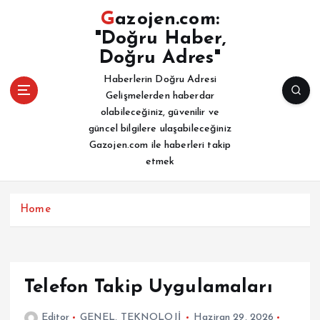
İ
Gazojen.com:
ç
"Doğru Haber,
e
Doğru Adres"
r
i
Haberlerin Doğru Adresi
ğ
Gelişmelerden haberdar
e
olabileceğiniz, güvenilir ve
a
güncel bilgilere ulaşabileceğiniz
t
Gazojen.com ile haberleri takip
l
etmek
a
Home
Telefon Takip Uygulamaları
Editor
GENEL
,
TEKNOLOJİ
Haziran 29, 2026