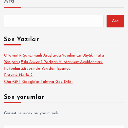
Ara
Ara
Son Yazılar
Otomatik Şanzımanlı Araçlarda Yapılan En Büyük Hata
Yeniçeri (Eski Asker ) Padişah 2. Mahmut Ayaklanması
Futbolun Zirvesinde Yeniden İspanya
Patetik Nedir ?
ChatGPT Google’ın Tahtına Göz Dikti
Son yorumlar
Görüntülenecek bir yorum yok.