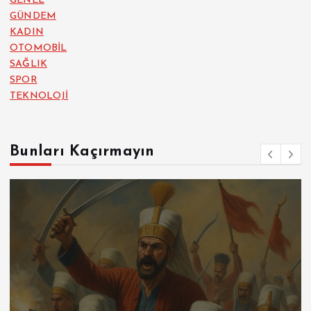
GENEL
GÜNDEM
KADIN
OTOMOBİL
SAĞLIK
SPOR
TEKNOLOJİ
Bunları Kaçırmayın