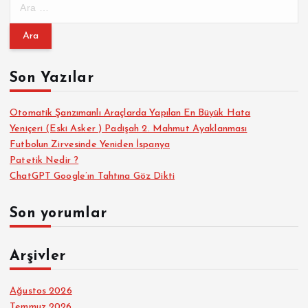
A
r
a
m
a
Son Yazılar
:
Otomatik Şanzımanlı Araçlarda Yapılan En Büyük Hata
Yeniçeri (Eski Asker ) Padişah 2. Mahmut Ayaklanması
Futbolun Zirvesinde Yeniden İspanya
Patetik Nedir ?
ChatGPT Google’ın Tahtına Göz Dikti
Son yorumlar
Arşivler
Ağustos 2026
Temmuz 2026