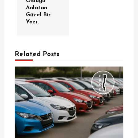
Olduğu
ı
Anlatan
Güzel Bir
g
Yazı.
e
z
Related Posts
i
n
m
e
s