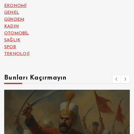
EKONOMİ
GENEL
GÜNDEM
KADIN
OTOMOBİL
SAĞLIK
SPOR
TEKNOLOJİ
Bunları Kaçırmayın