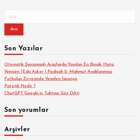
A
r
a
m
a
Son Yazılar
:
Otomatik Şanzımanlı Araçlarda Yapılan En Büyük Hata
Yeniçeri (Eski Asker ) Padişah 2. Mahmut Ayaklanması
Futbolun Zirvesinde Yeniden İspanya
Patetik Nedir ?
ChatGPT Google’ın Tahtına Göz Dikti
Son yorumlar
Arşivler