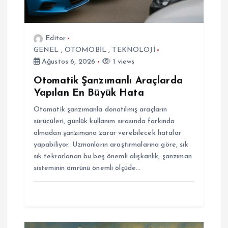
m
e
Editor
GENEL
,
OTOMOBİL
,
TEKNOLOJİ
s
Ağustos 6, 2026
1 views
i
Otomatik Şanzımanlı Araçlarda
Yapılan En Büyük Hata
Otomatik şanzımanla donatılmış araçların
sürücüleri, günlük kullanım sırasında farkında
olmadan şanzımana zarar verebilecek hatalar
yapabiliyor. Uzmanların araştırmalarına göre, sık
sık tekrarlanan bu beş önemli alışkanlık, şanzıman
sisteminin ömrünü önemli ölçüde…