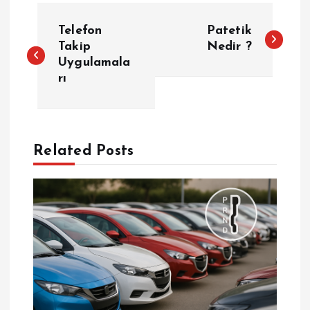
Y
Telefon
Patetik
a
Takip
Nedir ?
Uygulamala
rı
z
ı
g
Related Posts
e
z
i
n