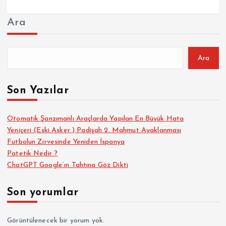
Ara
Ara
Son Yazılar
Otomatik Şanzımanlı Araçlarda Yapılan En Büyük Hata
Yeniçeri (Eski Asker ) Padişah 2. Mahmut Ayaklanması
Futbolun Zirvesinde Yeniden İspanya
Patetik Nedir ?
ChatGPT Google’ın Tahtına Göz Dikti
Son yorumlar
Görüntülenecek bir yorum yok.