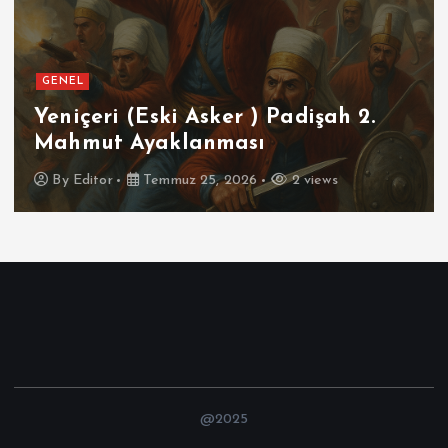
GENEL
SPOR
Futbolun Zirvesinde Yeniden
İspanya
By
Editor
Temmuz 16, 2026
3 views
@2025