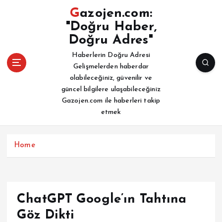
İ
Gazojen.com:
ç
"Doğru Haber,
e
Doğru Adres"
r
i
Haberlerin Doğru Adresi
ğ
Gelişmelerden haberdar
e
olabileceğiniz, güvenilir ve
a
güncel bilgilere ulaşabileceğiniz
t
Gazojen.com ile haberleri takip
l
etmek
a
Home
ChatGPT Google’ın Tahtına
Göz Dikti