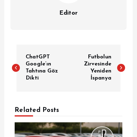
Editor
Y
ChatGPT
Futbolun
a
Google’ın
Zirvesinde
Tahtına Göz
Yeniden
Dikti
İspanya
z
ı
g
Related Posts
e