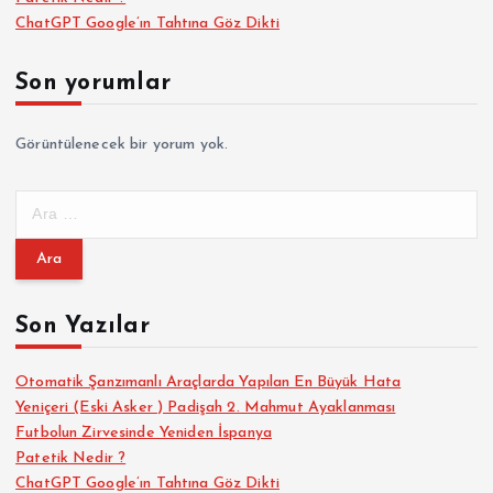
ChatGPT Google’ın Tahtına Göz Dikti
Son yorumlar
Görüntülenecek bir yorum yok.
A
r
a
m
a
Son Yazılar
:
Otomatik Şanzımanlı Araçlarda Yapılan En Büyük Hata
Yeniçeri (Eski Asker ) Padişah 2. Mahmut Ayaklanması
Futbolun Zirvesinde Yeniden İspanya
Patetik Nedir ?
ChatGPT Google’ın Tahtına Göz Dikti