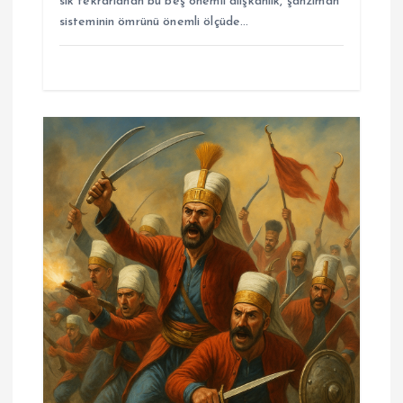
sık tekrarlanan bu beş önemli alışkanlık, şanzıman
sisteminin ömrünü önemli ölçüde…