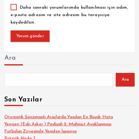
Daha sonraki yorumlarımda kullanılması için adım,
e-posta adresim ve site adresim bu tarayıcıya
kaydedilsin.
Ara
Ara
Son Yazılar
Otomatik Şanzımanlı Araçlarda Yapılan En Büyük Hata
Yeniçeri (Eski Asker ) Padişah 2. Mahmut Ayaklanması
Futbolun Zirvesinde Yeniden İspanya
Patetik Nedir ?