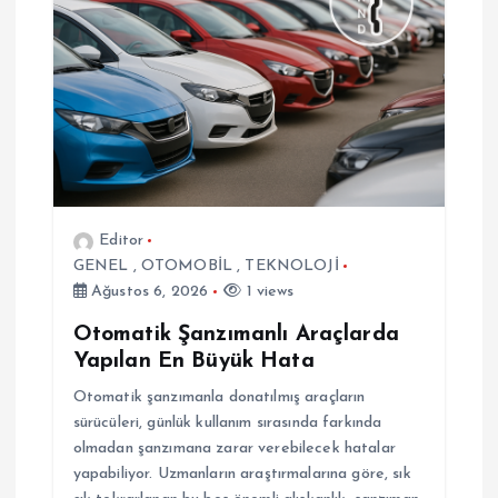
z
i
n
m
e
Editor
GENEL
,
OTOMOBİL
,
TEKNOLOJİ
s
Ağustos 6, 2026
1 views
i
Otomatik Şanzımanlı Araçlarda
Yapılan En Büyük Hata
Otomatik şanzımanla donatılmış araçların
sürücüleri, günlük kullanım sırasında farkında
olmadan şanzımana zarar verebilecek hatalar
yapabiliyor. Uzmanların araştırmalarına göre, sık