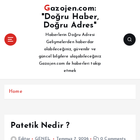
İ
Gazojen.com:
ç
"Doğru Haber,
e
Doğru Adres"
r
i
Haberlerin Doğru Adresi
ğ
Gelişmelerden haberdar
e
olabileceğiniz, güvenilir ve
a
güncel bilgilere ulaşabileceğiniz
t
Gazojen.com ile haberleri takip
l
etmek
a
Home
Patetik Nedir ?
Editor
GENEL
Temmuz 7, 2026
0 Comments